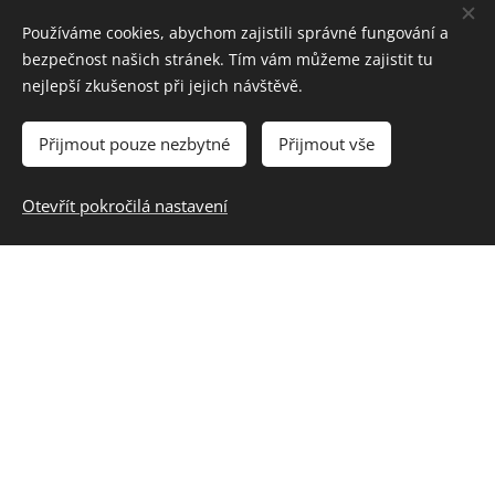
Olomoucký kraj (Okres Prostějov, Olomouc a
Používáme cookies, abychom zajistili správné fungování a
Okolí)
bezpečnost našich stránek. Tím vám můžeme zajistit tu
Zlínský kraj (Okres Kroměříž a okolí)
nejlepší zkušenost při jejich návštěvě.
Přijmout pouze nezbytné
Přijmout vše
Jméno a příjmení
Otevřít pokročilá nastavení
Telefonní číslo
Zpráva