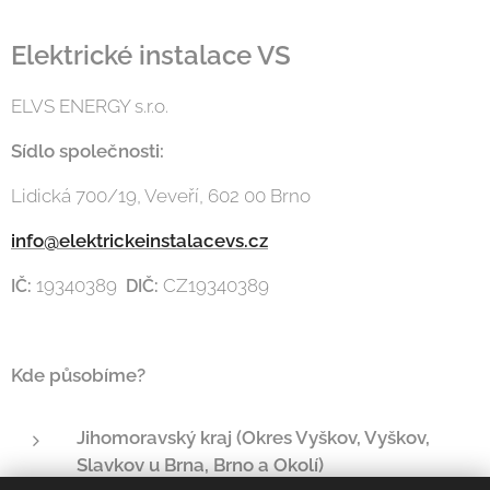
Elektrické instalace VS
ELVS ENERGY s.r.o.
Sídlo společnosti:
Lidická 700/19, Veveří, 602 00 Brno
info@elektrickeinstalacevs.cz
19340389
CZ19340389
IČ:
D
IČ:
Kde působíme?
Jihomoravský kraj (Okres Vyškov, Vyškov,
Slavkov u Brna, Brno a Okolí)